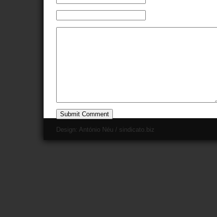
Design:
António Néu
/
sindicato.biz