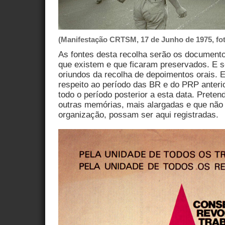
(Manifestação CRTSM, 17 de Junho de 1975, fot
As fontes desta recolha serão os documentos
que existem e que ficaram preservados. E 
oriundos da recolha de depoimentos orais. E
respeito ao período das BR e do PRP anterio
todo o período posterior a esta data. Pret
outras memórias, mais alargadas e que não 
organização, possam ser aqui registradas.